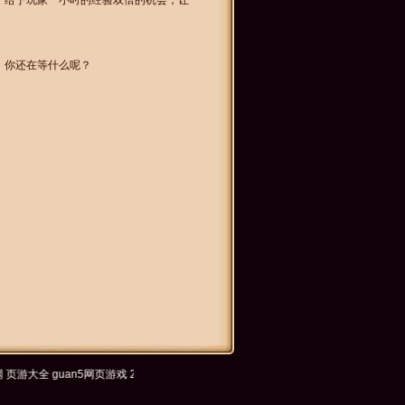
，给予玩家一小时的经验双倍的机会，让
，你还在等什么呢？
大全
guan5网页游戏
256CHA网页游戏
咕咕鱼开服表
游侠网页游戏
9u8u
一游网
久