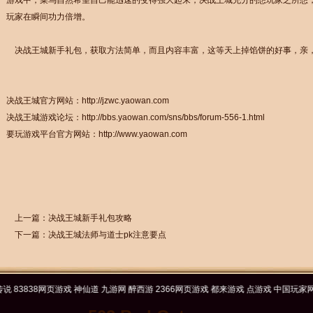
游戏中，菜鸟自然希望自己能迅速的变得强大起来，决战王城充分的想玩家之所想
玩家在瞬间功力倍增。
决战王城新手礼包，获取方法简单，而且内容丰富，这等天上掉馅饼的好事，亲
决战王城官方网站：
http://jzwc.yaowan.com
决战王城游戏论坛：
http://bbs.yaowan.com/sns/bbs/forum-556-1.html
要玩游戏平台官方网站：
http://www.yaowan.com
上一篇：
决战王城新手礼包攻略
下一篇：
决战王城法师与道士pk注意要点
3838网页游戏
神仙道
九游网
醉西游
2366网页游戏
都来游戏
点游戏
中国玩家网
页游