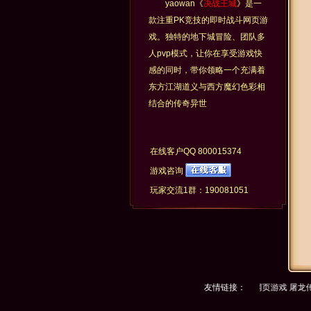
yaowan《
决战王城
》是一
款注重PK竞技的即时战斗网页游
戏。独特的地下城冒险、团队多
人pvp模式，让你在享受游戏快
感的同时，带你领略一个充满着
东方江湖道义与西方魔幻色彩相
结合的传奇异世
在线客户QQ
800015374
游戏咨询
玩家交流1群：190081051
游戏网
海神
要玩游戏
神曲
烈火战神
九游游戏网
甘蔗开服表
友情链接：
887g网页游戏
屠龙传说
8