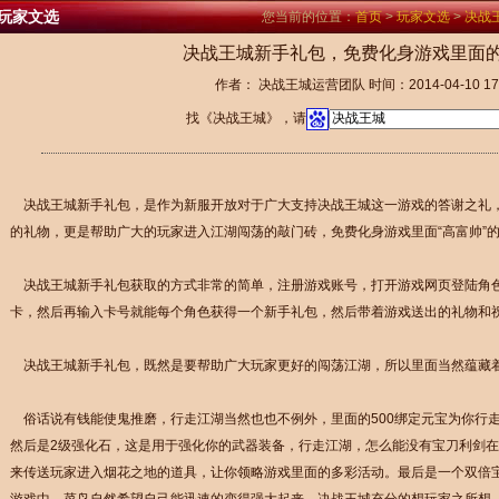
玩家文选
您当前的位置：
首页
>
玩家文选
>
决战
决战王城新手礼包，免费化身游戏里面的
作者： 决战王城运营团队 时间：2014-04-10 17:
找《决战王城》，请
决战王城
新手礼包，是作为新服开放对于广大支持决战王城这一游戏的答谢之礼
的礼物，更是帮助广大的玩家进入江湖闯荡的敲门砖，免费化身游戏里面“高富帅”
决战王城新手礼包获取的方式非常的简单，注册游戏账号，打开游戏网页登陆角色
卡，然后再输入卡号就能每个角色获得一个新手礼包，然后带着游戏送出的礼物和
决战王城新手礼包，既然是要帮助广大玩家更好的闯荡江湖，所以里面当然蕴藏
俗话说有钱能使鬼推磨，行走江湖当然也也不例外，里面的500绑定元宝为你行
然后是2级强化石，这是用于强化你的武器装备，行走江湖，怎么能没有宝刀利剑
来传送玩家进入烟花之地的道具，让你领略游戏里面的多彩活动。最后是一个双倍