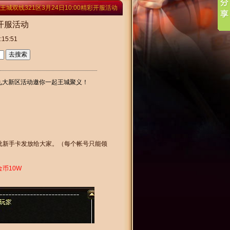
王城双线321区3月24日10:00精彩开服活动
彩开服活动
15:51
九大新区活动邀你一起王城聚义！
批新手卡发放给大家。（每个帐号只能领
金币10W