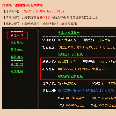
活动九：激情团队礼包大赠送
【活动时间】：
3月24日10:00-3月26日23:59
【活动内容】：只要玩家在
开区3天内
加入行会并且等级达到70级以上
【礼包内容】：雇佣卷轴*2，成就令牌*2，幸运宝箱*5