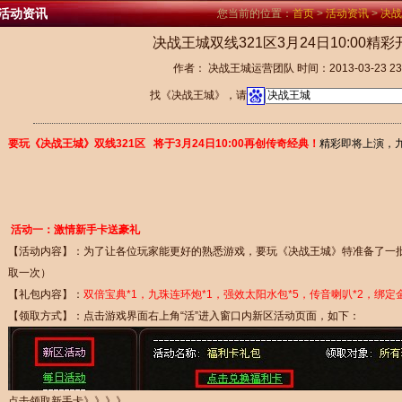
活动资讯
您当前的位置：
首页
>
活动资讯
>
决战
决战王城双线321区3月24日10:00精
作者： 决战王城运营团队 时间：2013-03-23 23:
找《决战王城》，请
要玩《决战王城》双线321区
将于3月24日10:00再创传奇经典！
精彩即将上演，
活动一：激情新手卡送豪礼
【活动内容】：为了让各位玩家能更好的熟悉游戏，要玩《决战王城》特准备了一
取一次）
【礼包内容】：
双倍宝典*1，九珠连环炮*1，强效太阳水包*5，
传音喇叭*2，绑定
【领取方式】：点击游戏界面右上角“活”进入窗口内新区活动页面，如下：
点击领取新手卡》》》》