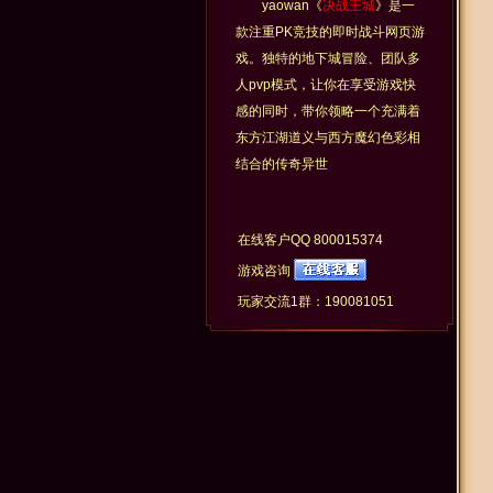
yaowan《
决战王城
》是一
款注重PK竞技的即时战斗网页游
戏。独特的地下城冒险、团队多
人pvp模式，让你在享受游戏快
感的同时，带你领略一个充满着
东方江湖道义与西方魔幻色彩相
结合的传奇异世
在线客户QQ
800015374
游戏咨询
玩家交流1群：190081051