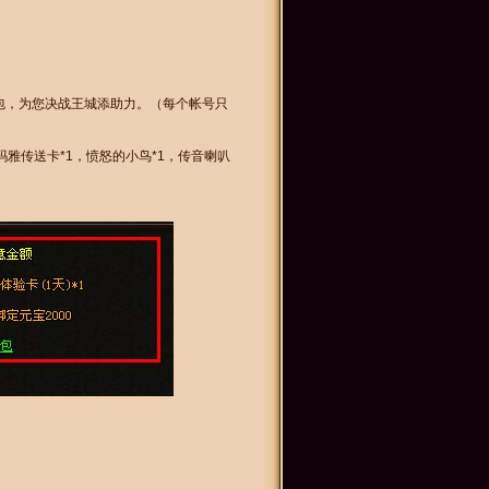
包，为您决战王城添助力。（每个帐号只
，玛雅传送卡*1，愤怒的小鸟*1，传音喇叭