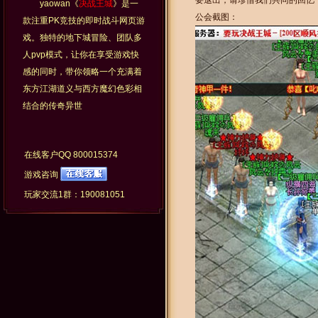
要退出，请珍惜我们共同的回忆
yaowan《
决战王城
》是一
公会截图：
款注重PK竞技的即时战斗网页游
戏。独特的地下城冒险、团队多
人pvp模式，让你在享受游戏快
感的同时，带你领略一个充满着
东方江湖道义与西方魔幻色彩相
结合的传奇异世
在线客户QQ
800015374
游戏咨询
玩家交流1群：190081051