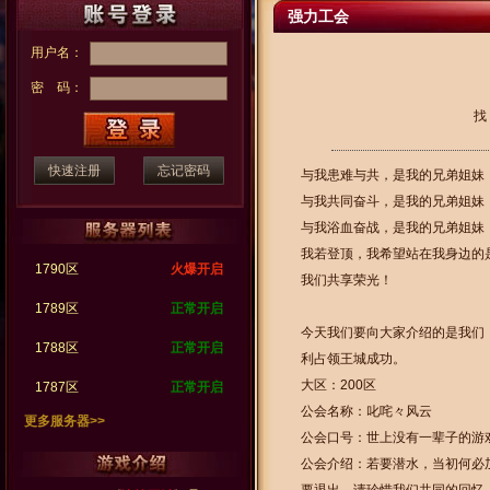
强力工会
用户名：
密 码：
找
快速注册
忘记密码
与我患难与共，是我的兄弟姐妹
与我共同奋斗，是我的兄弟姐妹
与我浴血奋战，是我的兄弟姐妹
我若登顶，我希望站在我身边的
1790区
火爆开启
我们共享荣光！
1789区
正常开启
今天我们要向大家介绍的是我们
1788区
正常开启
利占领王城成功。
大区：200区
1787区
正常开启
公会名称：叱咤々风云
更多服务器>>
公会口号：世上没有一辈子的游
公会介绍：若要潜水，当初何必