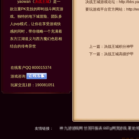
yaowan《
决战王城
》是一
决战王城游戏论坛：
http://bbs.
款注重PK竞技的即时战斗网页游
要玩游戏平台官方网站：
http:/
戏。独特的地下城冒险、团队多
人pvp模式，让你在享受游戏快
感的同时，带你领略一个充满着
东方江湖道义与西方魔幻色彩相
结合的传奇异世
上一篇：
决战王城积分神甲
下一篇：
决战王城高级护甲
在线客户QQ
800015374
游戏咨询
玩家交流1群：190081051
游戏网
海神
要玩游戏
神曲
友情链接：
烈火战神
九游游戏网
甘蔗开服表
887g网页游戏
屠龙传说
8