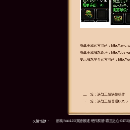
决战王城官方网站：
http://jzwc
决战王城游戏论坛：
http://bbs.
要玩游戏平台官方网站：
http:/
上一篇：
决战王城快捷操作
下一篇：
决战王城普通BOSS
大全
最新网页游戏
传奇网页游戏
友情链接：
hao123页游频道
绝代双骄
霸王之心
0173游戏网