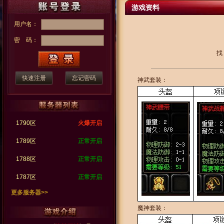
游戏资料
用户名：
密 码：
找
快速注册
忘记密码
神武套装：
1790区
火爆开启
1789区
正常开启
1788区
正常开启
1787区
正常开启
更多服务器>>
魔神套装：