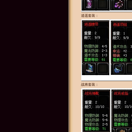
逍遥套装：
战将套装：