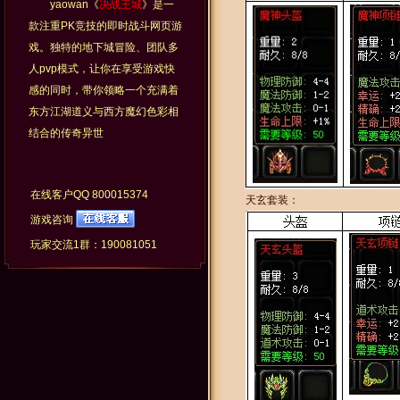
yaowan《
决战王城
》是一
款注重PK竞技的即时战斗网页游
戏。独特的地下城冒险、团队多
人pvp模式，让你在享受游戏快
感的同时，带你领略一个充满着
东方江湖道义与西方魔幻色彩相
结合的传奇异世
在线客户QQ
800015374
天玄套装：
游戏咨询
玩家交流1群：190081051