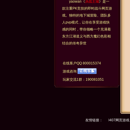
yaowan《
决战王城
》是一
款注重PK竞技的即时战斗网页游
戏。独特的地下城冒险、团队多
人pvp模式，让你在享受游戏快
感的同时，带你领略一个充满着
东方江湖道义与西方魔幻色彩相
结合的传奇异世
在线客户QQ
800015374
游戏咨询
玩家交流1群：190081051
第一游戏网
友情链接：
40407网页游戏
376