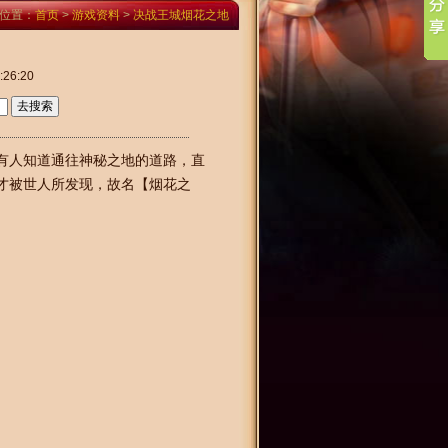
位置：
首页
>
游戏资料
>
决战王城烟花之地
26:20
有人知道通往神秘之地的道路，直
才被世人所发现，故名【烟花之