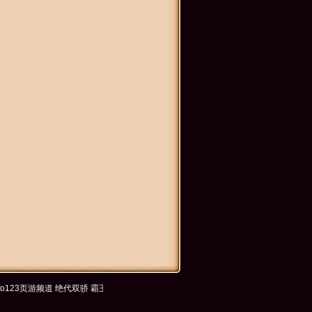
23页游频道
绝代双骄
霸王之心
0173游戏网
海神
要玩游戏
神曲
烈火战神
九游游戏网