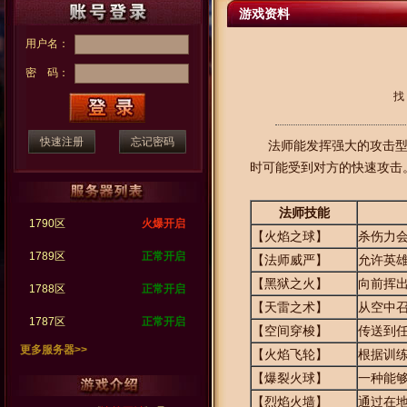
游戏资料
用户名：
密 码：
找
快速注册
忘记密码
法师能发挥强大的攻击型
时可能受到对方的快速攻击
法师技能
1790区
火爆开启
【火焰之球】
杀伤力
1789区
正常开启
【法师威严】
允许英
【黑狱之火】
向前挥
1788区
正常开启
【天雷之术】
从空中
1787区
正常开启
【空间穿梭】
传送到
更多服务器>>
【火焰飞轮】
根据训
【爆裂火球】
一种能
【烈焰火墙】
通过在