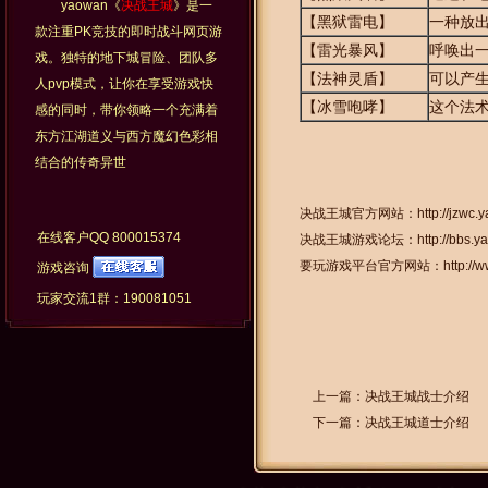
yaowan《
决战王城
》是一
【黑狱雷电】
一种放
款注重PK竞技的即时战斗网页游
【雷光暴风】
呼唤出
戏。独特的地下城冒险、团队多
【法神灵盾】
可以产
人pvp模式，让你在享受游戏快
【冰雪咆哮】
这个法
感的同时，带你领略一个充满着
东方江湖道义与西方魔幻色彩相
结合的传奇异世
决战王城官方网站：
http://jzwc
在线客户QQ
800015374
决战王城游戏论坛：
http://bbs.
要玩游戏平台官方网站：
http:/
游戏咨询
玩家交流1群：190081051
上一篇：
决战王城战士介绍
下一篇：
决战王城道士介绍