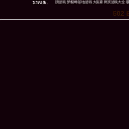
一游戏网
40407网页游戏
友情链接：
3761网页游戏
梦貂蝉
基地游戏
大富豪
网页游戏大全
最新
502 